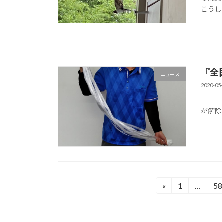
こうし
『全
ニュース
2020-05
守谷
が解除
投
«
1
…
58
固
固
定
定
稿
ペ
ペ