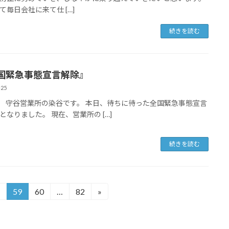
て毎日会社に来て仕 […]
続きを読む
国緊急事態宣言解除』
-25
営業所の染谷です。 本日、待ちに待った全国緊急事態宣言
となりました。 現在、営業所の […]
続きを読む
59
60
…
82
»
固
固
固
定
定
定
ペ
ペ
ペ