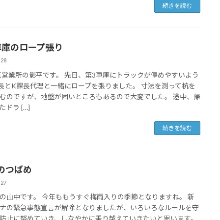
続きを読む
車庫のロープ張り
-28
業所の影平です。 先日、第3車庫にトラックが停めやすいよう
長とK課長代理と一緒にロープを張りました。 寸法を測って杭を
むのですが、地盤が固いところもあるので大変でした。 途中、帰
ドラ […]
続きを読む
のつばめ
-27
山中です。 今年ももうすぐ梅雨入りの季節となりますね。 新
ナの緊急事態宣言が解除となりましたが、いろいろなルールを守
防止に努めていき、しなやかに乗り越えていきたいと思います。