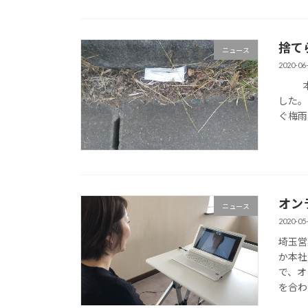
捨て
ニュース
2020-06
本社の
した。
ぐ梅雨っ
オン
ニュース
2020-05
埼玉営
か本社
で、オ
を合わ