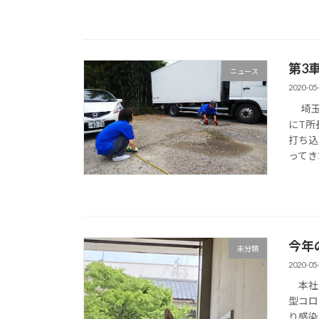
第3
ニュース
2020-05
埼玉営
にT所
打ち込
ってきた
今年
未分類
2020-05
本社の
型コロ
り感染