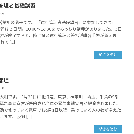
管理者基礎講習
-09
業所の影平です。 「運行管理者基礎講習」に参加してきまし
講習は３日間。10:00～16:30までみっちり講義がありました。 3日
習が終了すると、修了証と運行管理者等指導講習手帳が貰えま
れで […]
続きを読む
管理
-08
大畑です。 5月25日に北海道、東京、神奈川、埼玉、千葉の5都
緊急事態宣言が解除され全国の緊急事態宣言が解除されました。
勤で使っている電車でも6月1日以降、乗っている人の数が増えた
ます。 反対 […]
続きを読む