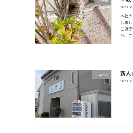
未分類
2020-06
本社の
しまし
ご近所
り、きれ
新人
ニュース
2020-06
守谷