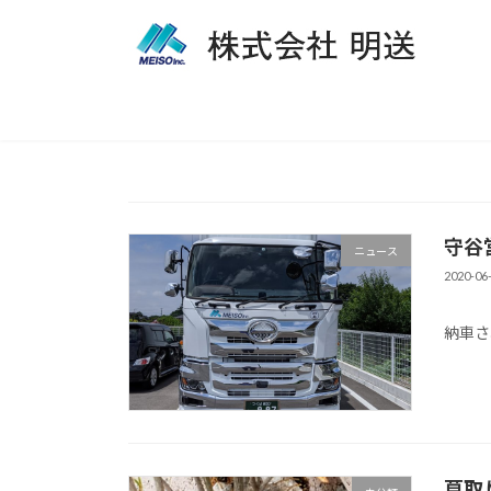
コ
ナ
ン
ビ
テ
ゲ
ン
ー
ツ
シ
へ
ョ
ス
ン
キ
に
ッ
移
守谷
プ
動
ニュース
2020-06
守谷
納車さ
草取