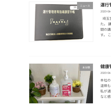
運行
ニュース
2020-06
埼玉営
た。 
間の講
す。 こ
健康
未分類
2020-06
本社の
道県も
私が通
なと感じ